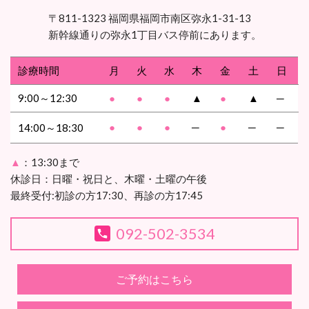
〒811-1323 福岡県福岡市南区弥永1-31-13
新幹線通りの弥永1丁目バス停前にあります。
診療時間
月
火
水
木
金
土
日
9:00～12:30
●
●
●
▲
●
▲
─
●
●
●
─
●
─
─
14:00～18:30
▲
：13:30まで
休診日：日曜・祝日と、木曜・土曜の午後
最終受付:初診の方17:30、再診の方17:45
092-502-3534
ご予約はこちら