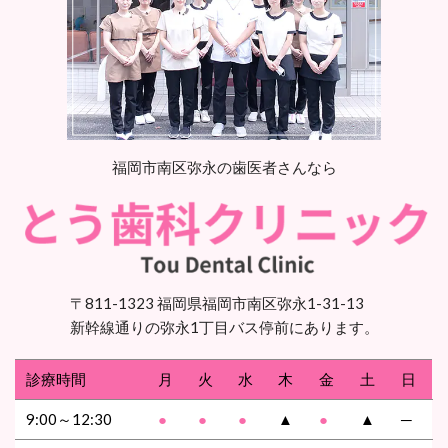
福岡市南区弥永の歯医者さんなら
〒811-1323 福岡県福岡市南区弥永1-31-13
新幹線通りの弥永1丁目バス停前にあります。
診療時間
月
火
水
木
金
土
日
9:00～12:30
●
●
●
▲
●
▲
─