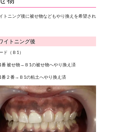
イトニング後に被せ物などもやり換えを希望され
ワイトニング後
ード（Ｂ1）
1番 被せ物→Ｂ1の被せ物へやり換え済
1番２番→Ｂ1の粘土へやり換え済