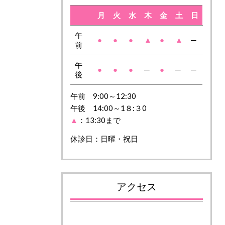
月
火
水
木
金
土
日
午
●
●
●
▲
●
▲
─
前
午
●
●
●
─
●
─
─
後
午前 9:00～12:30
午後 14:00～1８:３0
▲
：13:30まで
休診日：日曜・祝日
アクセス