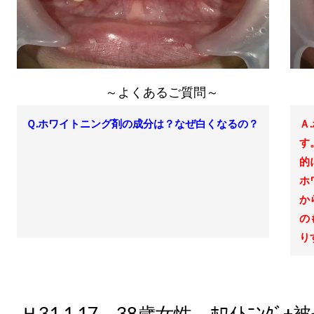
～よくあるご質問～
Ｑ.ホワイトニング剤の成分は？なぜ白くなるの？
Ａ
す
的
ホ
か
の
り
Ｈ31.1.17 38歳女性 ﾎﾜｲﾄﾆﾝｸﾞ+