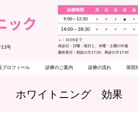
診療時間
月
火
水
木
金
9:00～12:30
●
●
●
▲
●
14:00～18:3
0
●
●
●
─
●
▲
：13:30まで
休診日：日曜・祝日と、木曜・土曜の午後
番13号
最終受付：初診の方17:30、再診の方17:45
長プロフィール
診療のご案内
診療の流れ
医院
ホワイトニング 効果