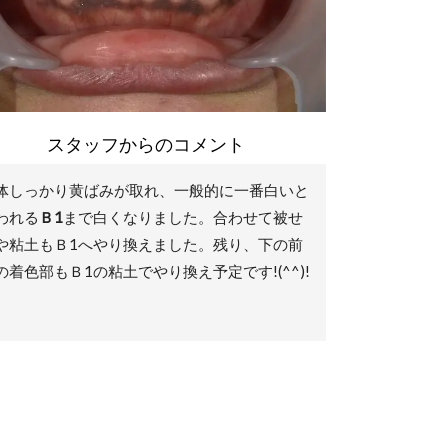
スタッフからのコメント
体しっかり黄ばみが取れ、一般的に一番白いと
われる
Ｂ1
まで白くなりました。合わせて被せ
や粘土もＢ1へやり換えました。残り、下の前
の着色部もＢ1の粘土でやり換え予定です!(^^)!