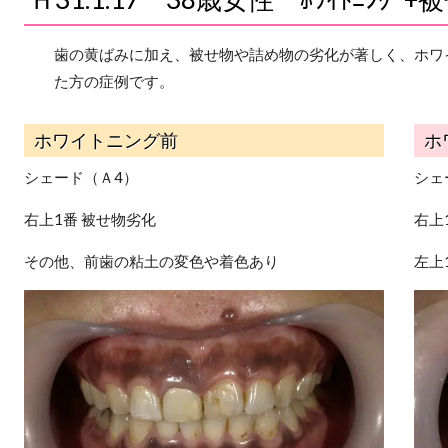
歯の黄ばみに加え、被せ物や詰め物の劣化が著しく、ホワ
た方の症例です。
ホワイトニング前
ホ
シェード（Ａ4）
シェ
右上1番 被せ物劣化
右上
その他、前歯の粘土の変色や着色あり
左上